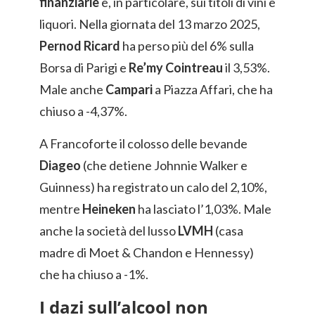
finanziarie
e, in particolare, sui titoli di vini e
liquori. Nella giornata del 13 marzo 2025,
Pernod Ricard
ha perso più del 6% sulla
Borsa di Parigi e
Re’my Cointreau
il 3,53%.
Male anche
Campari
a Piazza Affari, che ha
chiuso a -4,37%.
A Francoforte il colosso delle bevande
Diageo
(che detiene Johnnie Walker e
Guinness) ha registrato un calo del 2,10%,
mentre
Heineken
ha lasciato l’1,03%. Male
anche la società del lusso
LVMH
(casa
madre di Moet & Chandon e Hennessy)
che ha chiuso a -1%.
I dazi sull’alcool non