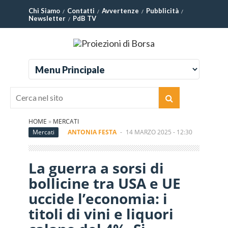
Chi Siamo
Contatti
Avvertenze
Pubblicità
Newsletter
PdB TV
HOME
»
MERCATI
Mercati
ANTONIA FESTA
-
14 MARZO 2025 - 12:30
La guerra a sorsi di
bollicine tra USA e UE
uccide l’economia: i
titoli di vini e liquori