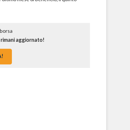
e rimani aggiornato!
A!