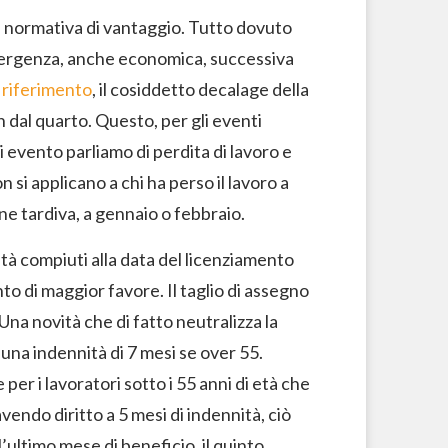
 normativa di vantaggio. Tutto dovuto
emergenza, anche economica, successiva
 riferimento
, il cosiddetto decalage della
n dal quarto. Questo, per gli eventi
 evento parliamo di perdita di lavoro e
si applicano a chi ha perso il lavoro a
e tardiva, a gennaio o febbraio.
tà compiuti alla data del licenziamento
nto di maggior favore. Il taglio di assegno
Una novità che di fatto neutralizza la
 una indennità di 7 mesi se over 55.
r i lavoratori sotto i 55 anni di età che
avendo diritto a 5 mesi di indennità, ciò
ultimo mese di beneficio, il quinto