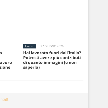
Lavoro
27 GIUGNO 2026
a
Hai lavorato fuori dall’Italia?
Potresti avere più contributi
 lavoro
di quanto immagini (e non
ezione
saperlo)
ntatti