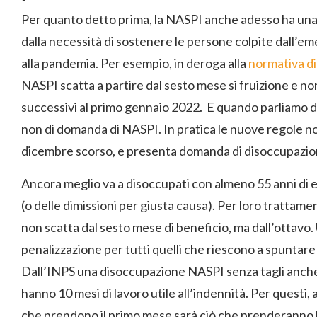
Per quanto detto prima, la NASPI anche adesso ha una
dalla necessità di sostenere le persone colpite dall’
alla pandemia. Per esempio, in deroga alla
normativa di
NASPI scatta a partire dal sesto mese si fruizione e no
successivi al primo gennaio 2022. E quando parliamo di
non di domanda di NASPI. In pratica le nuove regole non 
dicembre scorso, e presenta domanda di disoccupazion
Ancora meglio va a disoccupati con almeno 55 anni di e
(o delle dimissioni per giusta causa). Per loro trattame
non scatta dal sesto mese di beneficio, ma dall’ottavo. 
penalizzazione per tutti quelli che riescono a spuntare
Dall’INPS una disoccupazione NASPI senza tagli anche pe
hanno 10 mesi di lavoro utile all’indennità. Per questi, 
che prendono il primo mese sarà ciò che prenderanno l’