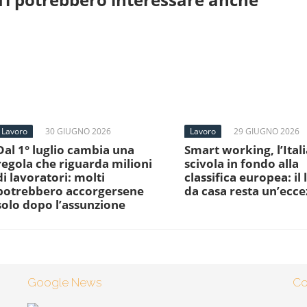
Lavoro
30 GIUGNO 2026
Lavoro
29 GIUGNO 2026
Dal 1° luglio cambia una
Smart working, l’Itali
regola che riguarda milioni
scivola in fondo alla
di lavoratori: molti
classifica europea: il
potrebbero accorgersene
da casa resta un’ecc
solo dopo l’assunzione
Google News
Co