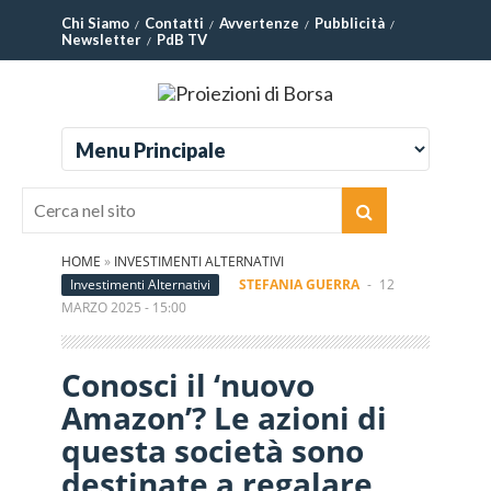
Chi Siamo
Contatti
Avvertenze
Pubblicità
Newsletter
PdB TV
HOME
»
INVESTIMENTI ALTERNATIVI
Investimenti Alternativi
STEFANIA GUERRA
-
12
MARZO 2025 - 15:00
Conosci il ‘nuovo
Amazon’? Le azioni di
questa società sono
destinate a regalare