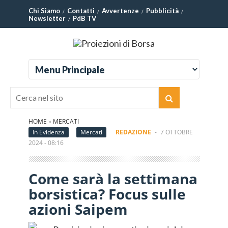
Chi Siamo
Contatti
Avvertenze
Pubblicità
Newsletter
PdB TV
HOME
»
MERCATI
In Evidenza
Mercati
REDAZIONE
-
7 OTTOBRE
2024 - 08:16
Come sarà la settimana
borsistica? Focus sulle
azioni Saipem