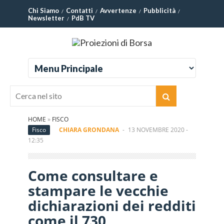
Chi Siamo
Contatti
Avvertenze
Pubblicità
Newsletter
PdB TV
HOME
»
FISCO
Fisco
CHIARA GRONDANA
-
13 NOVEMBRE 2020 -
12:35
Come consultare e
stampare le vecchie
dichiarazioni dei redditi
come il 730