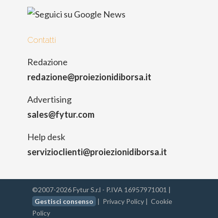
Contatti
Redazione
redazione@proiezionidiborsa.it
Advertising
sales@fytur.com
Help desk
servizioclienti@proiezionidiborsa.it
©2007-2026 Fytur S.r.l - P.IVA 16957971001 |
Gestisci consenso
|
Privacy Policy
|
Cookie
Policy