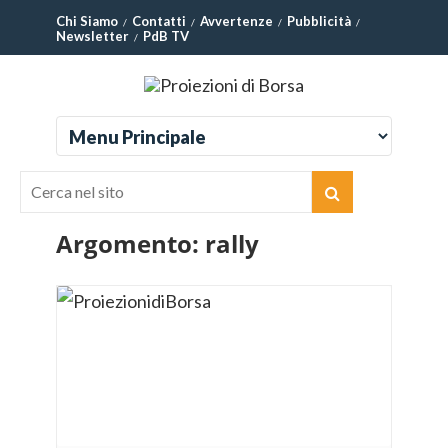
Chi Siamo
Contatti
Avvertenze
Pubblicità
Newsletter
PdB TV
Argomento:
rally