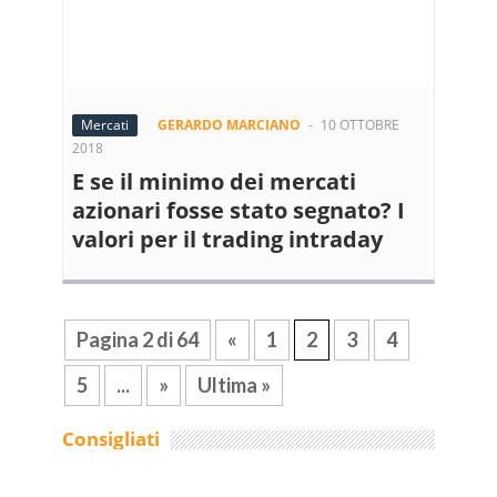
Mercati
GERARDO MARCIANO
-
10 OTTOBRE
2018
E se il minimo dei mercati
azionari fosse stato segnato? I
valori per il trading intraday
Pagina 2 di 64
«
1
2
3
4
5
...
»
Ultima »
Consigliati