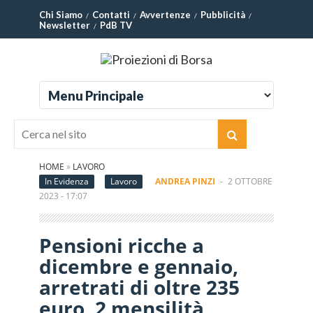
Chi Siamo
Contatti
Avvertenze
Pubblicità
Newsletter
PdB TV
HOME
»
LAVORO
In Evidenza
Lavoro
ANDREA PINZI
-
2 OTTOBRE
2023 - 17:07
Pensioni ricche a
dicembre e gennaio,
arretrati di oltre 235
euro, 2 mensilità