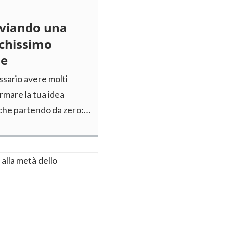
viando una
ochissimo
ne
sario avere molti
rmare la tua idea
nche partendo da zero:…