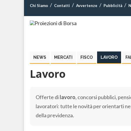
Chi Siamo
Contatti
Avvertenze
Pubblicità
N
NEWS
MERCATI
FISCO
LAVORO
FA
Lavoro
Offerte di
lavoro
, concorsi pubblici, pensio
lavoratori: tutte le novità per orientarti n
della previdenza.