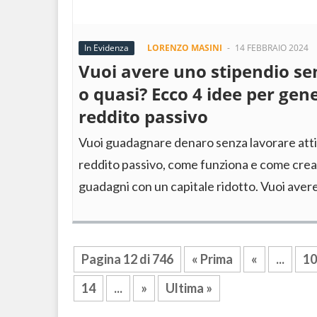
In Evidenza
LORENZO MASINI
-
14 FEBBRAIO 2024
Vuoi avere uno stipendio sen
o quasi? Ecco 4 idee per gen
reddito passivo
Vuoi guadagnare denaro senza lavorare atti
reddito passivo, come funziona e come crea
guadagni con un capitale ridotto. Vuoi ave
Pagina 12 di 746
« Prima
«
...
10
14
...
»
Ultima »