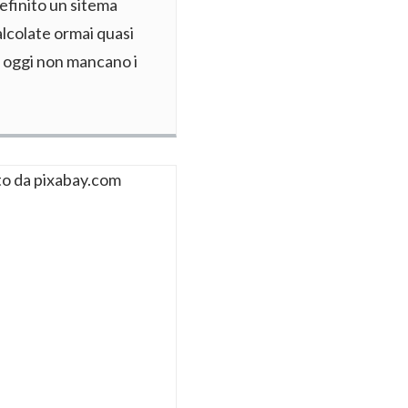
definito un sitema
lcolate ormai quasi
a oggi non mancano i