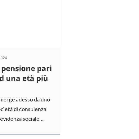
2024
 pensione pari
ad una età più
 emerge adesso da uno
cietà di consulenza
previdenza sociale….