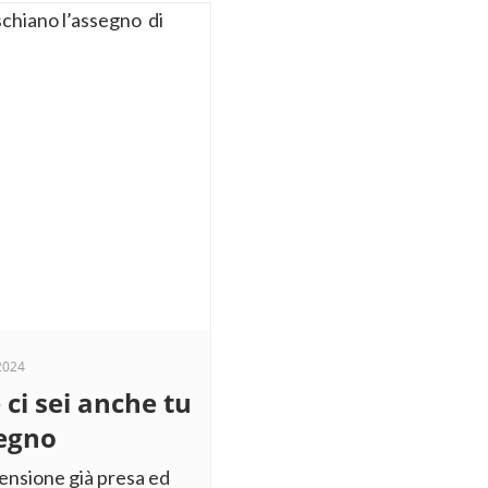
2024
 ci sei anche tu
ssegno
ensione già presa ed