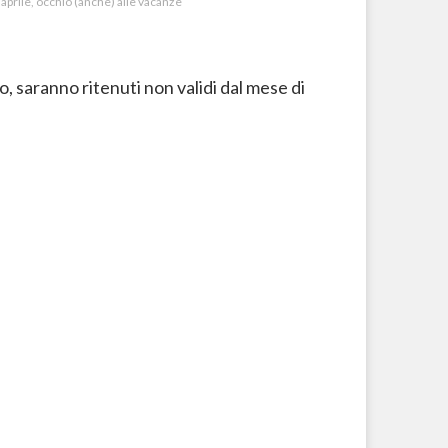
aprile, occhio (anche) alle vacanze
, saranno ritenuti non validi dal mese di