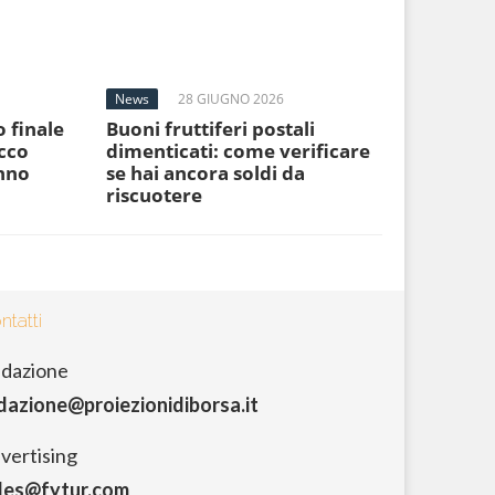
News
28 GIUGNO 2026
o finale
Buoni fruttiferi postali
cco
dimenticati: come verificare
anno
se hai ancora soldi da
riscuotere
ntatti
dazione
dazione@proiezionidiborsa.it
vertising
les@fytur.com