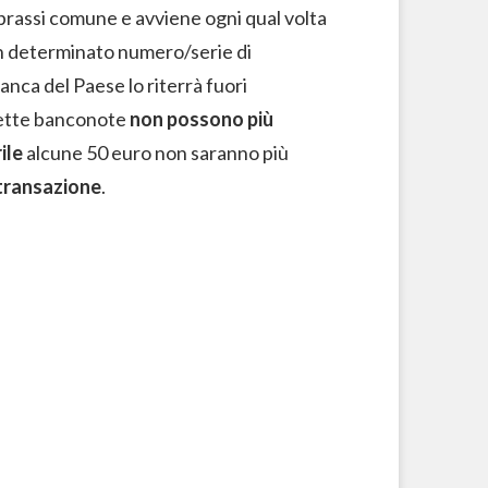
 prassi comune e avviene ogni qual volta
un determinato numero/serie di
nca del Paese lo riterrà fuori
dette banconote
non possono più
ile
alcune 50 euro non saranno più
 transazione
.