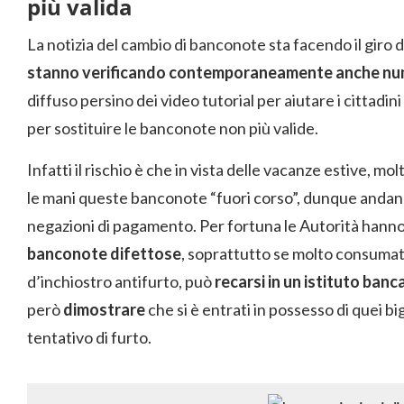
più valida
La notizia del cambio di banconote sta facendo il giro
stanno verificando contemporaneamente anche nu
diffuso persino dei video tutorial per aiutare i cittadi
per sostituire le banconote non più valide.
Infatti il rischio è che in vista delle vacanze estive, molt
le mani queste banconote “fuori corso”, dunque andando 
negazioni di pagamento. Per fortuna le Autorità hann
banconote difettose
, soprattutto se molto consumat
d’inchiostro antifurto, può
recarsi in un istituto banca
però
dimostrare
che si è entrati in possesso di quei bigl
tentativo di furto.