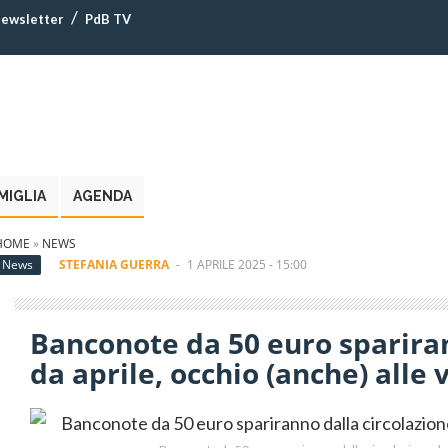
ewsletter
PdB TV
MIGLIA
AGENDA
HOME
»
NEWS
News
STEFANIA GUERRA
-
1 APRILE 2025 - 15:00
Banconote da 50 euro spariran
da aprile, occhio (anche) alle