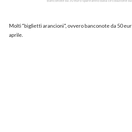
Banconote da 50 euro spariranno dalla circolazione da 
Molti “biglietti arancioni”, ovvero banconote da 50 euro
aprile.