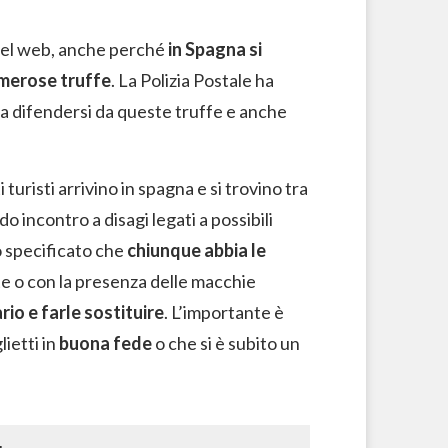
 del web, anche perché
in Spagna si
merose truffe
. La Polizia Postale ha
ni a difendersi da queste truffe e anche
i turisti arrivino in spagna e si trovino tra
incontro a disagi legati a possibili
o specificato che
chiunque abbia le
e o con la presenza delle macchie
rio e farle sostituire
. L’importante è
ietti in
buona fede
o che si è subito un