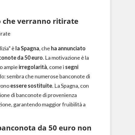
 che verranno ritirate
izia” è
la Spagna
, che
ha annunciato
nconote da 50 euro
. La motivazione è la
no ampie
irregolarità
, come i
segni
solo: sembra che numerose banconote di
vono
essere sostituite
. La Spagna, con
zione di banconote di provenienza
azione, garantendo maggior fruibilità a
 banconota da 50 euro non