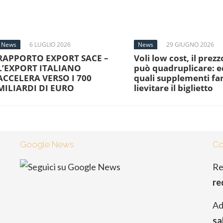
News
6 LUGLIO 2026
News
29 GIUGNO 2026
RAPPORTO EXPORT SACE –
Voli low cost, il prezz
L’EXPORT ITALIANO
può quadruplicare: e
ACCELERA VERSO I 700
quali supplementi f
MILIARDI DI EURO
lievitare il biglietto
Google News
Co
Re
re
Ad
sa