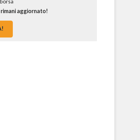
e rimani aggiornato!
A!