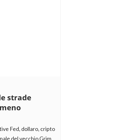
le strade
e meno
ive Fed, dollaro, cripto
nale del vecchio Grim.