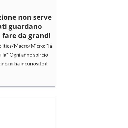
ione non serve
ati guardano
a fare da grandi
litics/Macro/Micro: “la
la”. Ogni anno sbircio
nno mi ha incuriosito il