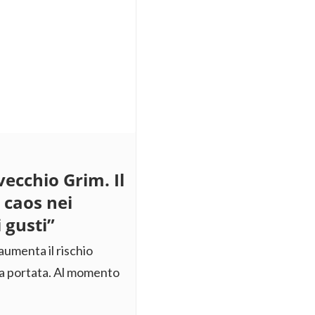
ecchio Grim. Il
 caos nei
 gusti”
 aumenta il rischio
 sua portata. Al momento