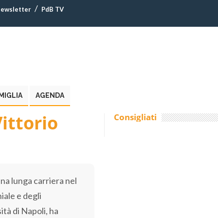
ewsletter
PdB TV
MIGLIA
AGENDA
ittorio
Consigliati
a lunga carriera nel
iale e degli
ità di Napoli, ha