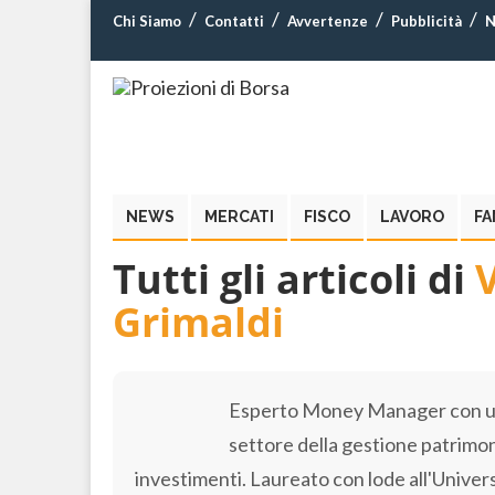
Chi Siamo
Contatti
Avvertenze
Pubblicità
N
NEWS
MERCATI
FISCO
LAVORO
FA
Tutti gli articoli di
V
Grimaldi
Esperto Money Manager con un
settore della gestione patrimon
investimenti. Laureato con lode all'Univers