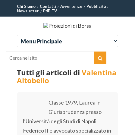
Chi Siamo
Contatti
Avvertenze
Pubblicità
Newsletter
PdB TV
Tutti gli articoli di
Valentina
Altobello
Classe 1979, Laurea in
Giurisprudenza presso
l’Università degli Studi di Napoli,
Federico II e avvocato specializzato in