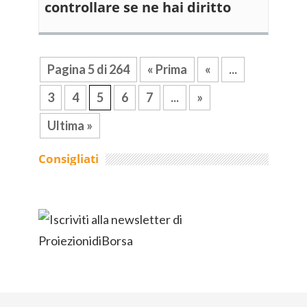
controllare se ne hai diritto
Pagina 5 di 264
« Prima
«
...
3
4
5
6
7
...
»
Ultima »
Consigliati