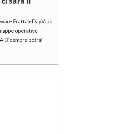
i sarà il
oftware FrattaleDayVuoi
a mappe operative
i?A Dicembre potrai