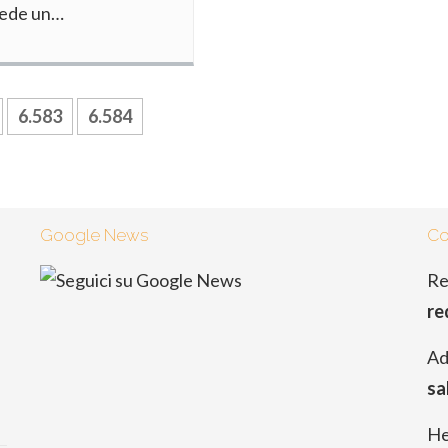
diede un…
6.583
6.584
Google News
Co
Re
re
Ad
sa
He