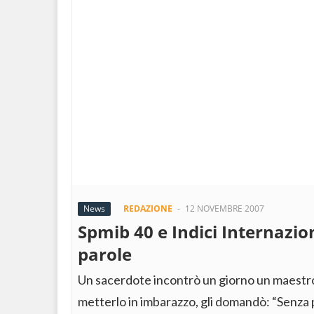
News
REDAZIONE
-
12 NOVEMBRE 2007
Spmib 40 e Indici Internazio
parole
Un sacerdote incontrò un giorno un maestro
metterlo in imbarazzo, gli domandò: “Senza p