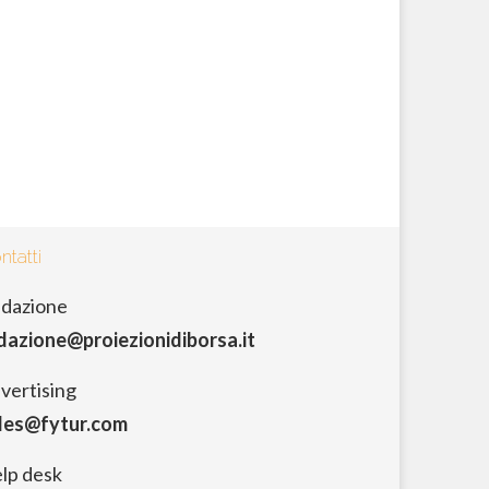
ntatti
dazione
dazione@proiezionidiborsa.it
vertising
les@fytur.com
lp desk