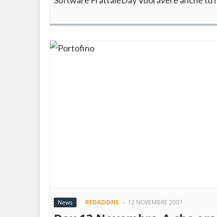
Software FrattaleDay Vuoi avere anche tu 
News
REDAZIONE
-
12 NOVEMBRE 2007