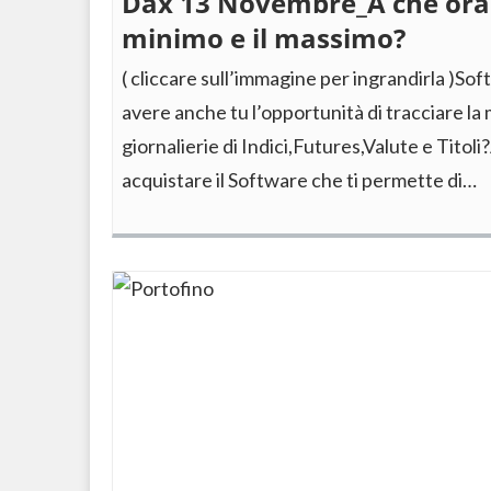
Dax 13 Novembre_A che ora c
minimo e il massimo?
( cliccare sull’immagine per ingrandirla )S
avere anche tu l’opportunità di tracciare l
giornalierie di Indici,Futures,Valute e Titol
acquistare il Software che ti permette di…