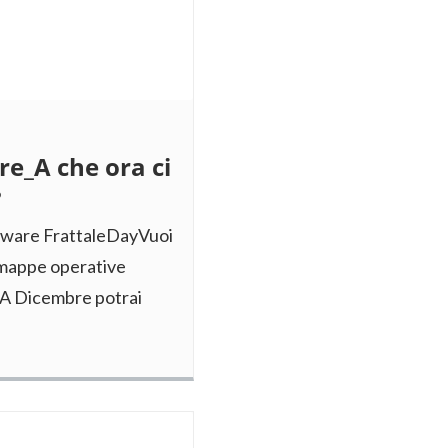
e_A che ora ci
?
oftware FrattaleDayVuoi
a mappe operative
i?A Dicembre potrai