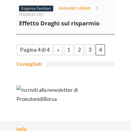
Esigenze Familiari
GIULIANO LONGO
-
5
FEBBRAIO 2021
Effetto Draghi sul risparmio
Pagina 4 di 4
«
1
2
3
4
Consigliati
Info