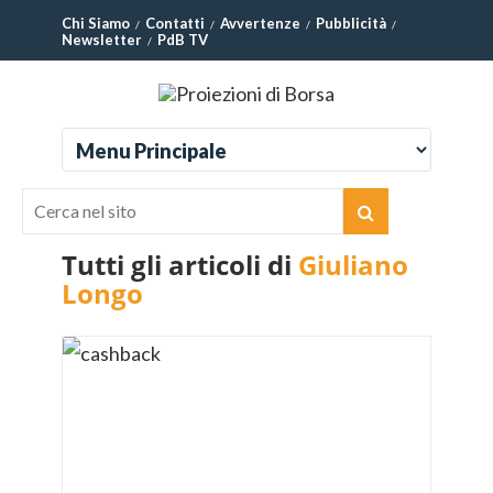
Chi Siamo
Contatti
Avvertenze
Pubblicità
Newsletter
PdB TV
Tutti gli articoli di
Giuliano
Longo