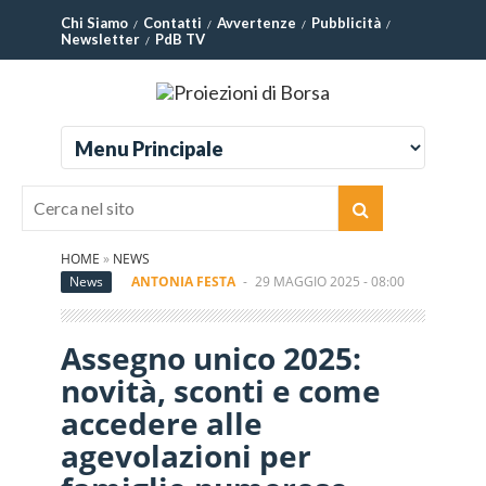
Chi Siamo
Contatti
Avvertenze
Pubblicità
Newsletter
PdB TV
HOME
»
NEWS
News
ANTONIA FESTA
-
29 MAGGIO 2025 - 08:00
Assegno unico 2025:
novità, sconti e come
accedere alle
agevolazioni per