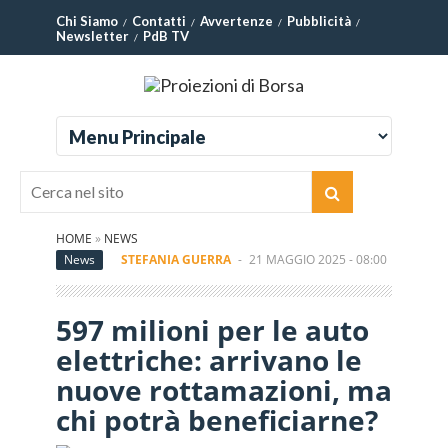
Chi Siamo
Contatti
Avvertenze
Pubblicità
Newsletter
PdB TV
HOME
»
NEWS
News
STEFANIA GUERRA
-
21 MAGGIO 2025 - 08:00
597 milioni per le auto
elettriche: arrivano le
nuove rottamazioni, ma
chi potrà beneficiarne?