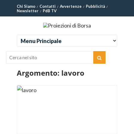
Chi Siamo
Contatti
Avvertenze
Pubblicità
Newsletter
PdB TV
Argomento:
lavoro