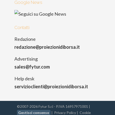
Google News
Contatti
Redazione
redazione@proiezionidiborsa.it
Advertising
sales@fytur.com
Help desk
servizioclienti@proiezionidiborsa.it
©2007-2026 Fytur S.r.l - P.IVA 16957971001 |
Gestisci consenso
|
Privacy Policy
|
Cookie