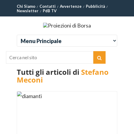
Chi Siamo
Contatti
Avvertenze
Pubblicità
Newsletter
PdB TV
Tutti gli articoli di
Stefano
Meconi