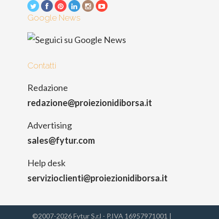
Google News
Contatti
Redazione
redazione@proiezionidiborsa.it
Advertising
sales@fytur.com
Help desk
servizioclienti@proiezionidiborsa.it
©2007-2026 Fytur S.r.l - P.IVA 16957971001 |