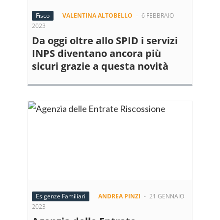
Fisco
VALENTINA ALTOBELLO
-
6 FEBBRAIO
2023
Da oggi oltre allo SPID i servizi
INPS diventano ancora più
sicuri grazie a questa novità
Esigenze Familiari
ANDREA PINZI
-
21 GENNAIO
2023