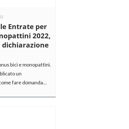
22
lle Entrate per
onopattini 2022,
 dichiarazione
bonus bici e monopattini.
bblicato un
u come fare domanda…