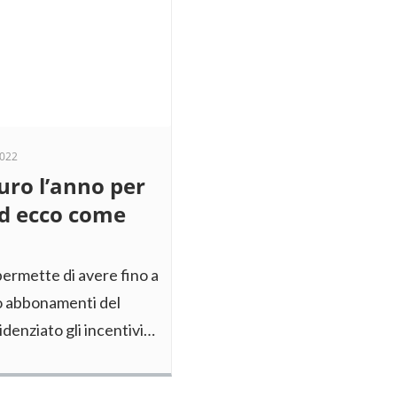
2022
euro l’anno per
ed ecco come
permette di avere fino a
 o abbonamenti del
denziato gli incentivi…