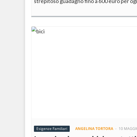
strepitoso guadagno fino a 600 euro per og
Esigenze Familiari
ANGELINA TORTORA
-
10 MAGGI