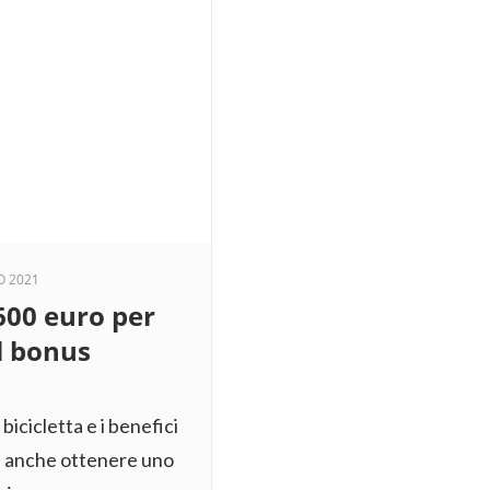
O 2021
600 euro per
l bonus
bicicletta e i benefici
le anche ottenere uno