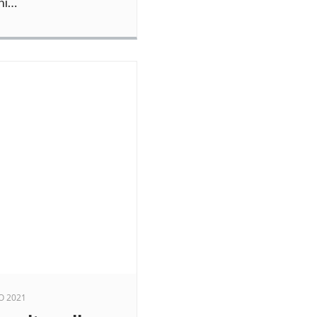
ni…
O 2021