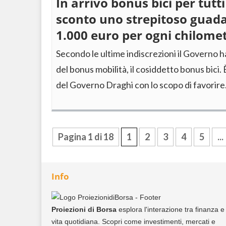
In arrivo bonus bici per tutti
sconto uno strepitoso guada
1.000 euro per ogni chilome
Secondo le ultime indiscrezioni il Governo h
del bonus mobilità, il cosiddetto bonus bici. È
del Governo Draghi con lo scopo di favorir
Pagina 1 di 18
1
2
3
4
5
...
Info
Proiezioni di Borsa
esplora l'interazione tra finanza e
vita quotidiana. Scopri come investimenti, mercati e