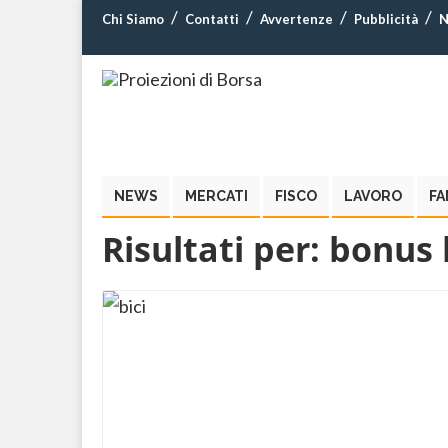
Chi Siamo
Contatti
Avvertenze
Pubblicità
N
NEWS
MERCATI
FISCO
LAVORO
FA
Risultati per:
bonus 