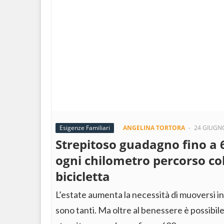
Esigenze Familiari
ANGELINA TORTORA
-
24 GIUGN
Strepitoso guadagno fino a 
ogni chilometro percorso co
bicicletta
L’estate aumenta la necessità di muoversi in 
sono tanti. Ma oltre al benessere è possibi